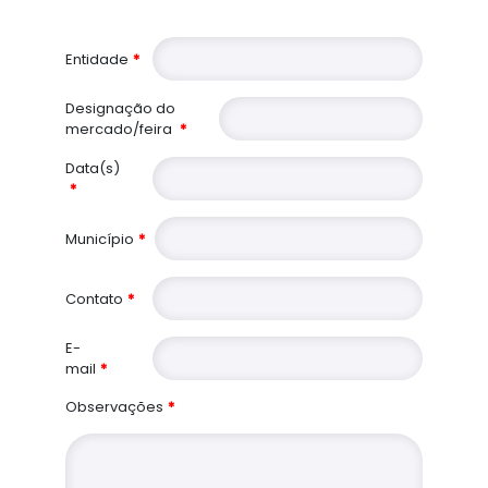
Entidade
Designação do
mercado/feira
Data(s)
Município
oltar para o site
Contato
E-
mail
Observações