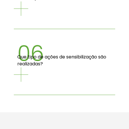
comerciantes e clientes;
Monitorização das quantidades de
resíduos reciclados para avaliar o
impacto.
Não. A participação é gratuita.
06
Que tipo de ações de sensibilização são
realizadas?
As ações incluem formações para
comerciantes e distribuição de
materiais informativos. Durante a
iniciativa, monitores que sensibilizam