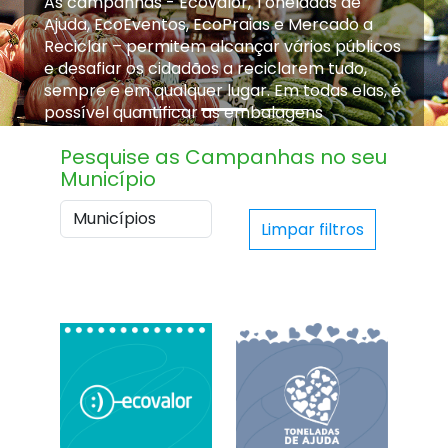
As campanhas - Ecovalor, Toneladas de
Ajuda, EcoEventos, EcoPraias e Mercado a
Reciclar – permitem alcançar vários públicos
e desafiar os cidadãos a reciclarem tudo,
sempre e em qualquer lugar. Em todas elas, é
possível quantificar as embalagens
recicladas e medir resultados.
Pesquise as Campanhas no seu
Descubra-as!
Município
Valorizar o Ambiente é cuidar do Futuro.
Limpar filtros