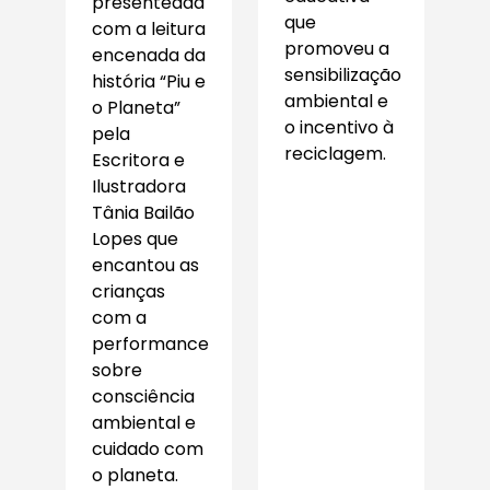
presenteada
que
com a leitura
promoveu a
encenada da
sensibilização
história “Piu e
ambiental e
o Planeta”
o incentivo à
pela
reciclagem.
Escritora e
Ilustradora
Tânia Bailão
Lopes que
encantou as
crianças
com a
performance
sobre
consciência
ambiental e
cuidado com
o planeta.