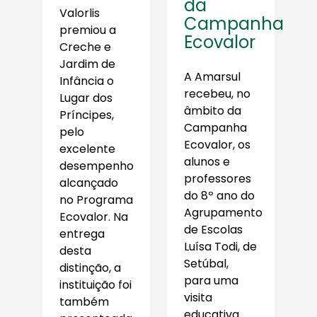
da
Valorlis
Campanha
premiou a
Ecovalor
Creche e
Jardim de
A Amarsul
Infância o
recebeu, no
Lugar dos
âmbito da
Príncipes,
Campanha
pelo
Ecovalor, os
excelente
alunos e
desempenho
professores
alcançado
do 8º ano do
no Programa
Agrupamento
Ecovalor. Na
de Escolas
entrega
Luísa Todi, de
desta
Setúbal,
distinção, a
para uma
instituição foi
visita
também
educativa